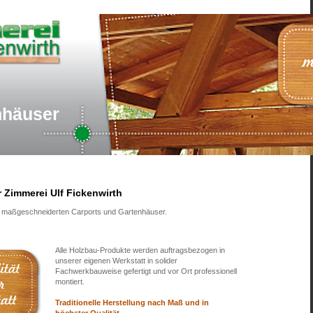
nhäuser
 Zimmerei Ulf Fickenwirth
re maßgeschneiderten Carports und Gartenhäuser.
Alle Holzbau-Produkte werden auftragsbezogen in
unserer eigenen Werkstatt in solider
Fachwerkbauweise gefertigt und vor Ort professionell
montiert.
Traditionelle Herstellung nach Maß und in