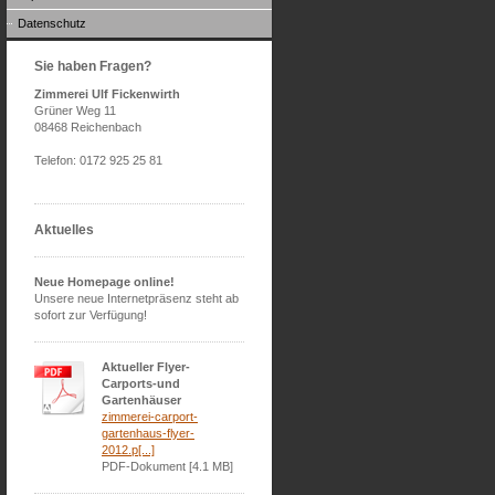
Datenschutz
Sie haben Fragen?
Zimmerei Ulf Fickenwirth
Grüner Weg 11
08468 Reichenbach
Telefon: 0172 925 25 81
Aktuelles
Neue Homepage online!
Unsere neue Internetpräsenz steht ab
sofort zur Verfügung!
Aktueller Flyer-
Carports-und
Gartenhäuser
zimmerei-carport-
gartenhaus-flyer-
2012.p[...]
PDF-Dokument [4.1 MB]